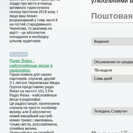
улюбленими в
згадку про місто в період
активного туристичного
сезону протягом 2018 року. I
Поштовая
якщо ваш бізнес
розрахований у тому числі й
на гостей стародавнього
Чернігова, то реклама на
карті – це абсолютне
попадання в необхідну
цільову аудиторію.
Видання
01.02.2018
Радіо Relax -
Объявления по среда
найспокійніше місце в
радіоефірі.
ТВ-неделя
Гарна новина для наших
партнерів, слухачів, друзів!
Семь дней
З 1 лютого Чернігівська Медіа
Группа представляє радіо
Relax на частоті 101.3 Fm.
Радіо Relax - найспокійніше
місце в радіоефірі.
Ця радіостанція, пропонуюча
слухачу не просто особливу
Теледень Славутич
музику, але й абсолютно
новий емоційний настрій:
ніяких тревог і хвилювань,
тільки світла, розслабляюча,
спокійна музика.
Залишайтесь на спокійній