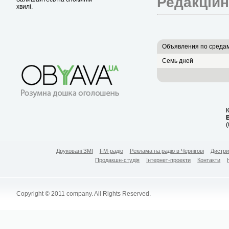
Редакцій
хвилі.
Объявления по среда
Семь дней
К
(
Друковані ЗМІ
FM-радіо
Реклама на радіо в Чернігові
Дистри
Продакшн-студія
Інтернет-проекти
Контакти
Copyright © 2011 company. All Rights Reserved.