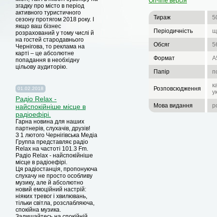
On-line версія
згадку про місто в період
активного туристичного
Тираж
5
сезону протягом 2018 року. I
якщо ваш бізнес
Періодичність
щ
розрахований у тому числі й
на гостей стародавнього
Обсяг
5
Чернігова, то реклама на
карті – це абсолютне
Формат
А
попадання в необхідну
цільову аудиторію.
Папір
п
к
Розповсюдження
01.02.2018
у
Радіо Relax -
Мова видання
р
найспокійніше місце в
радіоефірі.
Гарна новина для наших
партнерів, слухачів, друзів!
З 1 лютого Чернігівська Медіа
Группа представляє радіо
Relax на частоті 101.3 Fm.
Радіо Relax - найспокійніше
місце в радіоефірі.
Ця радіостанція, пропонуюча
слухачу не просто особливу
музику, але й абсолютно
новий емоційний настрій:
ніяких тревог і хвилювань,
тільки світла, розслабляюча,
спокійна музика.
Залишайтесь на спокійній