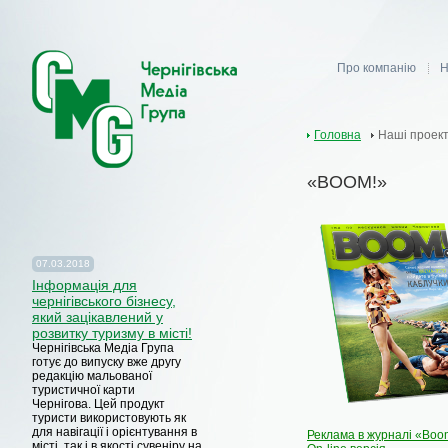
Про компанію
Н
Головна
Наші проек
«BOOM!»
07.03.2018
Iнформація для
чернігівського бізнесу,
який зацікавлений у
розвитку туризму в місті!
Чернігівська Медіа Група
готує до випуску вже другу
редакцію мальованої
туристичної карти
Чернігова.
Цей продукт
туристи використовують як
для навігації і орієнтування в
Реклама в журналі «Boo
місті, так і в якості сувеніру на