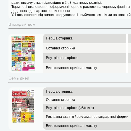
рази, оплачуються відповідно в 2-, 3-кратному розмірі.
Термінові оголошення, оформлені чорною рамкою, на чорному фоні т
додатково до вартості оголошення.
Усі оголошення від агенств нерухомості приймаються тільки на платній ос
В каждый дом
Перша сторінка
Остання сторінка
Внутрішні сторінки
Виготовлення оригінал-макету
Семь дней
Перша сторінка
Остання сторінка
Внутрішні сторінки (чб/колір)
Рекламна стаття / реклама нестандартної форми
Виготовлення оригінал-макету