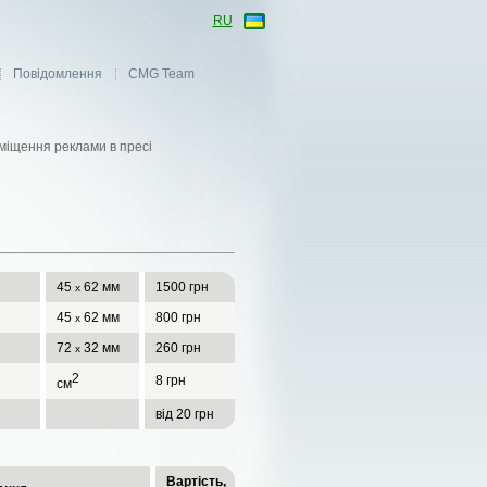
RU
Повідомлення
CMG Team
міщення реклами в пресі
45
62 мм
1500 грн
х
45
62 мм
800 грн
х
72
32 мм
260 грн
х
2
8 грн
см
від 20 грн
Вартість,