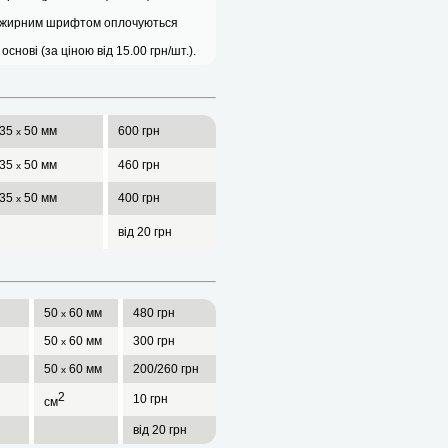
а жирним шрифтом оплочуються
нові (за ціною від 15.00 грн/шт.).
35
50 мм
600 грн
х
35
50 мм
460 грн
х
35
50 мм
400 грн
х
від 20 грн
50
60 мм
480 грн
х
50
60 мм
300 грн
х
50
60 мм
200/260 грн
х
2
10 грн
см
від 20 грн