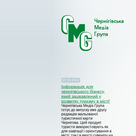
07.03.2018
Iнформація для
чернігівського бізнесу,
який зацікавлений у
розвитку туризму в місті!
Чернігівська Медіа Група
готує до випуску вже другу
редакцію мальованої
туристичної карти
Чернігова.
Цей продукт
туристи використовують як
для навігації і орієнтування в
місті, так і в якості сувеніру на