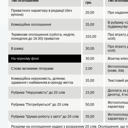
Тип оголошення
Тип оголош
грн.
Приватного характеру в редакції (без
20,00
Про надання
купона)
В рубрику «
Комерційне оголошення
35,00
будівництву»
Термінове оголошення (субота, неділя,
Про втрату д
102,00
понеділок до 16.00) приватне
осіб)
Про втрату д
В рамці
30,00
осіб)
На чорному фоні
30,00
Візитка кліє
Фотооголош
Слово великими літерами
2,00
(нове, б/в)
Комерційна нерухомість, ділянки,
35,00
Текстовий р
здавання і найманняв в оренду житла
Доплата за 
Рубрика "Нерухомість" до 20 слів
15,00
десятці, 4 
Фотооголош
Рубрика "Потребуються" до 20 слів
50,00
характеру
Фотооголош
Рубрика "Шукаю роботу з авто" до 20 слів
35,00
характеру з
Розцінки на оголошення надані з розрахунку 20 слів. Оголошення, що пе