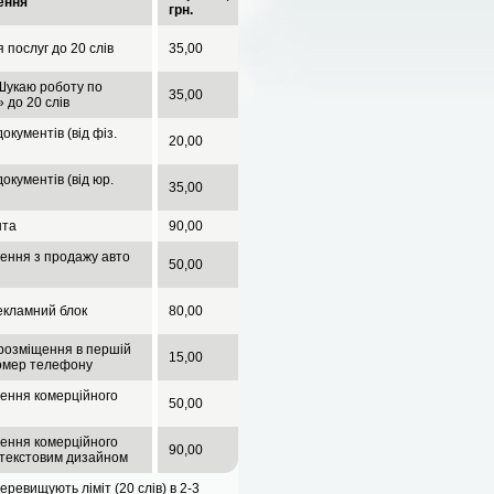
ення
грн.
 послуг до 20 слів
35,00
Шукаю роботу по
35,00
 до 20 слів
окументів (від фіз.
20,00
окументів (від юр.
35,00
нта
90,00
ення з продажу авто
50,00
екламний блок
80,00
розміщення в першій
15,00
номер телефону
ення комерційного
50,00
ення комерційного
90,00
 текстовим дизайном
ревищують ліміт (20 слів) в 2-3