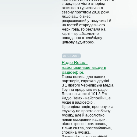
згадку про місто в період
активного туристичного
сезону протягом 2018 року. I
якщо ваш бізнес
розрахований у тому числі й
на гостей стародавнього
Чернігова, то реклама на
карті – це абсолютне
попадання в необхідну
цільову аудиторію.
01.02.2018
Радіо Relax -
найспокійніше місце в
радіоефірі.
Гарна новина для наших
партнерів, слухачів, друзів!
З 1 лютого Чернігівська Медіа
Группа представляє радіо
Relax на частоті 101.3 Fm.
Радіо Relax - найспокійніше
місце в радіоефірі.
Ця радіостанція, пропонуюча
слухачу не просто особливу
музику, але й абсолютно
новий емоційний настрій:
ніяких тревог і хвилювань,
тільки світла, розслабляюча,
спокійна музика.
Залишайтесь на спокійній